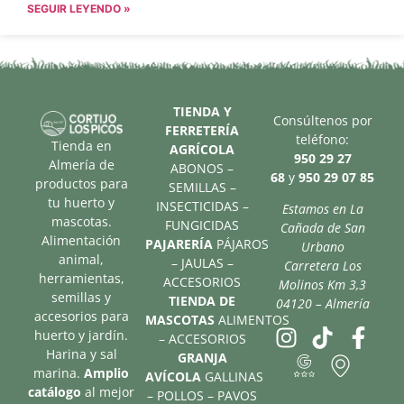
SEGUIR LEYENDO »
TIENDA Y
Consúltenos por
FERRETERÍA
teléfono:
Tienda en
AGRÍCOLA
950 29 27
Almería de
ABONOS –
68
y
950 29 07 85
productos para
SEMILLAS –
tu huerto y
INSECTICIDAS –
Estamos en La
mascotas.
FUNGICIDAS
Cañada de San
Alimentación
PAJARERÍA
PÁJAROS
Urbano
animal,
– JAULAS –
Carretera Los
herramientas,
ACCESORIOS
Molinos Km 3,3
semillas y
TIENDA DE
04120 – Almería
accesorios para
MASCOTAS
ALIMENTOS
huerto y jardín.
– ACCESORIOS
Harina y sal
GRANJA
marina.
Amplio
AVÍCOLA
GALLINAS
catálogo
al mejor
– POLLOS – PAVOS