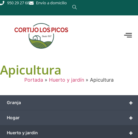
950 29 27 68
Envío a domicilio
Apicultura
Portada
»
Huerto y jardín
»
Apicultura
+
Granja
+
Hogar
+
Huerto y jardín