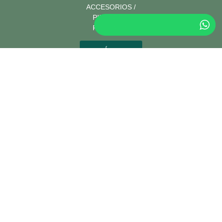
ACCESORIOS /
PIENSOS Y
FORRAJES
Área
profesional
Horeca
2026 ©. Todos los derechos reservados |
Aviso legal
|
Política de privacidad
|
Cookies