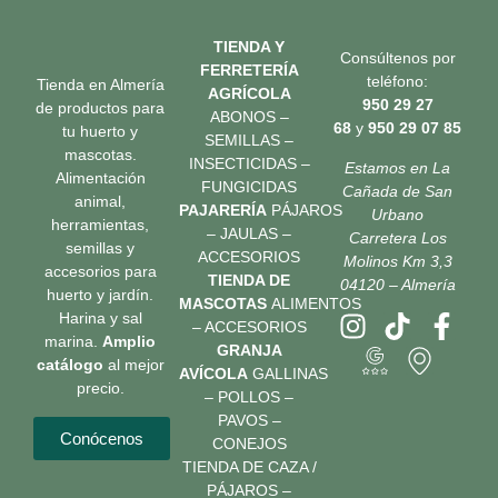
TIENDA Y
Consúltenos por
FERRETERÍA
teléfono:
Tienda en Almería
AGRÍCOLA
950 29 27
de productos para
ABONOS –
68
y
950 29 07 85
tu huerto y
SEMILLAS –
mascotas.
INSECTICIDAS –
Estamos en La
Alimentación
FUNGICIDAS
Cañada de San
animal,
PAJARERÍA
PÁJAROS
Urbano
herramientas,
– JAULAS –
Carretera Los
semillas y
ACCESORIOS
Molinos Km 3,3
accesorios para
TIENDA DE
04120 – Almería
huerto y jardín.
MASCOTAS
ALIMENTOS
Harina y sal
– ACCESORIOS
marina.
Amplio
GRANJA
catálogo
al mejor
AVÍCOLA
GALLINAS
precio.
– POLLOS –
PAVOS –
Conócenos
CONEJOS
TIENDA DE CAZA /
PÁJAROS –