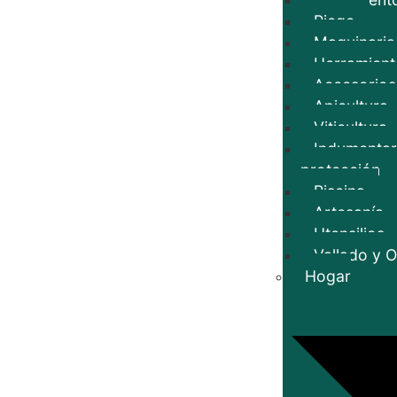
Riego
Maquinaria
Herramient
Accesorios
Apicultura
Viticultura
Indumentar
protección
Piscina
Artesanía
Utensilios
Vallado y O
Hogar