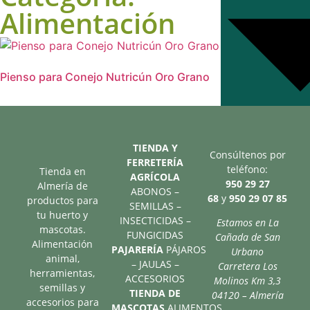
Alimentación
Pienso para Conejo Nutricún Oro Grano
Aves
TIENDA Y
Consúltenos por
FERRETERÍA
teléfono:
Tienda en
AGRÍCOLA
950 29 27
Almería de
ABONOS –
68
y
950 29 07 85
productos para
SEMILLAS –
tu huerto y
INSECTICIDAS –
Estamos en La
mascotas.
FUNGICIDAS
Cañada de San
Alimentación
PAJARERÍA
PÁJAROS
Urbano
animal,
– JAULAS –
Carretera Los
herramientas,
ACCESORIOS
Molinos Km 3,3
semillas y
TIENDA DE
04120 – Almería
accesorios para
Alimentac
MASCOTAS
ALIMENTOS