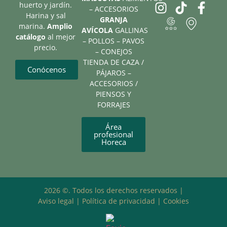
huerto y jardín.
Compleme
– ACCESORIOS
Harina y sal
GRANJA
Jaulas
marina.
Amplio
AVÍCOLA
GALLINAS
Perdiz de 
catálogo
al mejor
– POLLOS – PAVOS
Conejos
precio.
– CONEJOS
TIENDA DE CAZA /
Conócenos
PÁJAROS –
ACCESORIOS /
PIENSOS Y
FORRAJES
Área
profesional
Horeca
Alimentac
Compleme
Jaulas
2026 ©. Todos los derechos reservados |
Aviso legal
|
Política de privacidad
|
Cookies
Caballo