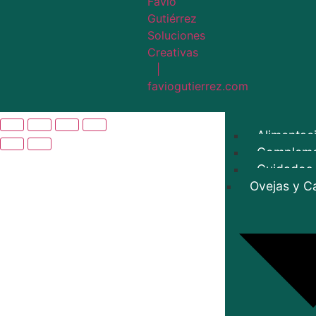
Alimentac
Compleme
Cuidados
Ovejas y C