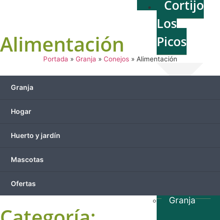
Cortijo
Los
Alimentación
Picos
Portada
»
Granja
»
Conejos
»
Alimentación
Granja
Quiénes so
Hogar
Qué ofrece
Producto
Huerto y jardín
Mascotas
Ofertas
Granja
Categoría: