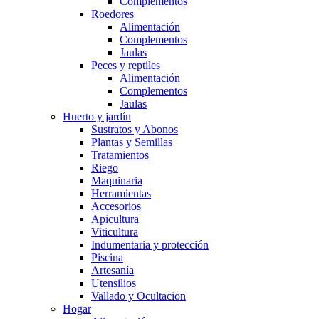
Complementos
Roedores
Alimentación
Complementos
Jaulas
Peces y reptiles
Alimentación
Complementos
Jaulas
Huerto y jardín
Sustratos y Abonos
Plantas y Semillas
Tratamientos
Riego
Maquinaria
Herramientas
Accesorios
Apicultura
Viticultura
Indumentaria y protección
Piscina
Artesanía
Utensilios
Vallado y Ocultacion
Hogar