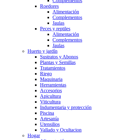
Complementos
Roedores
Alimentación
Complementos
Jaulas
Peces y reptiles
Alimentación
Complementos
Jaulas
Huerto y jardín
Sustratos y Abonos
Plantas y Semillas
Tratamientos
Riego
Maquinaria
Herramientas
Accesorios
Apicultura
Viticultura
Indumentaria y protección
Piscina
Artesanía
Utensilios
Vallado y Ocultacion
Hogar