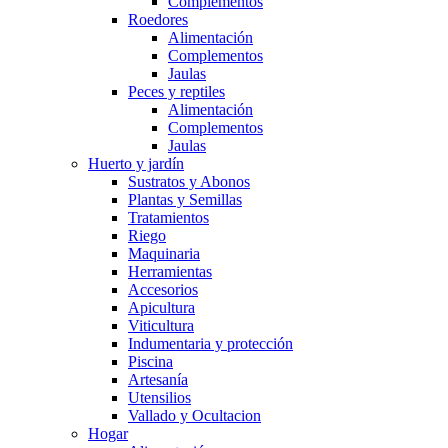
Complementos
Roedores
Alimentación
Complementos
Jaulas
Peces y reptiles
Alimentación
Complementos
Jaulas
Huerto y jardín
Sustratos y Abonos
Plantas y Semillas
Tratamientos
Riego
Maquinaria
Herramientas
Accesorios
Apicultura
Viticultura
Indumentaria y protección
Piscina
Artesanía
Utensilios
Vallado y Ocultacion
Hogar